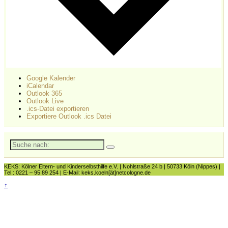
Google Kalender
iCalendar
Outlook 365
Outlook Live
.ics-Datei exportieren
Exportiere Outlook .ics Datei
Suche
nach:
KEKS: Kölner Eltern- und Kinderselbsthilfe e.V. | Nohlstraße 24 b | 50733 Köln (Nippes) |
Tel.: 0221 – 95 89 254 | E-Mail: keks.koeln[ät]netcologne.de
↑