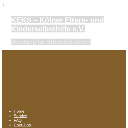
↓
KEKS – Kölner Eltern- und
Kinderselbsthilfe e.V.
Beratung für Elterninitiativen
Home
Service
FAQ
Über Uns