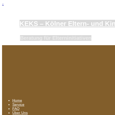
↓
KEKS – Kölner Eltern- und Kind
Beratung für Elterninitiativen
Home
Service
FAQ
Über Uns