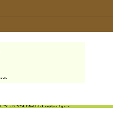
r
ssen.
l.: 0221 – 95 89 254 | E-Mail: keks.koeln[ät]netcologne.de