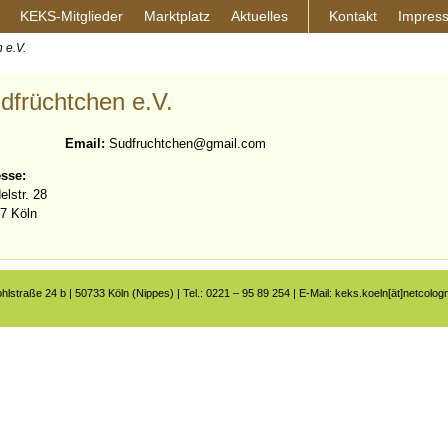
KEKS-Mitglieder
Marktplatz
Aktuelles
Kontakt
Impres
 e.V.
dfrüchtchen e.V.
Email:
Sudfruchtchen@gmail.com
sse:
elstr. 28
7 Köln
ohlstraße 24 b | 50733 Köln (Nippes) | Tel.: 0221 – 95 89 254 | E-Mail: keks.koeln[ät]netcolog