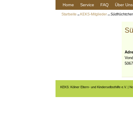
Home
Service
FAQ
Über Uns
Startseite
→
KEKS-Mitglieder
→
Südfrüchtchen
Sü
Adre
Vond
5067
KEKS: Kölner Eltern- und Kinderselbsthilfe e.V. | N