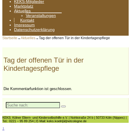
KEKS-Mitglieder
Marktplatz
Aktuelles
Veranstaltungen
Kontakt
Impressum
Datenschutzerklärung
Startseite
→
Aktuelles
→
Tag der offenen Tür in der Kindertagespflege
Tag der offenen Tür in der
Kindertagespflege
Die Kommentarfunktion ist geschlossen.
Suche
nach:
KEKS: Kölner Eltern- und Kinderselbsthilfe e.V. | Nohlstraße 24 b | 50733 Köln (Nippes) |
Tel.: 0221 – 95 89 254 | E-Mail: keks.koeln[ät]netcologne.de
↑