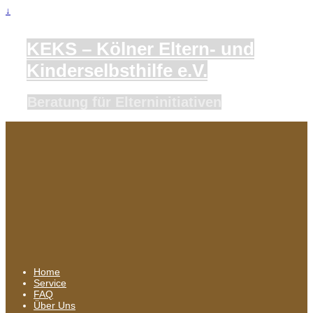
↓
KEKS – Kölner Eltern- und
Kinderselbsthilfe e.V.
Beratung für Elterninitiativen
Home
Service
FAQ
Über Uns