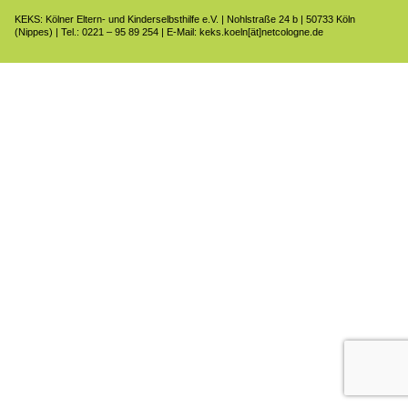
KEKS: Kölner Eltern- und Kinderselbsthilfe e.V. | Nohlstraße 24 b | 50733 Köln
(Nippes) | Tel.: 0221 – 95 89 254 | E-Mail: keks.koeln[ät]netcologne.de