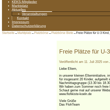
KEKS-Mitglieder
Marktplatz
Aktuelles
Veranstaltungen
Kontakt
Impressum
Datenschutzerklärung
Startseite
→
Marktplatz
→
Platzbörse
→
Platzbörse Biete
→
Freie Plätze für U-3 Kind,
Freie Plätze für U-
Veröffentlicht am
11. Juli 2025
von
Liebe Eltern,
in unserer kleinen Elterninitiative, 
für insgesamt 20 Kinder, aufgeteilt 
Nachmittagsgruppe (13.30 bis 18.30
Wir haben zum Sommer noch freie P
Schaut gerne mal auf unserer Websi
www.flohkiste-koeln.de
Viele Grüße
Das FlohTeam