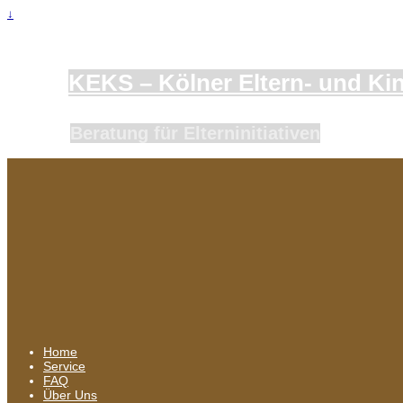
↓
KEKS – Kölner Eltern- und Kind
Beratung für Elterninitiativen
Home
Service
FAQ
Über Uns