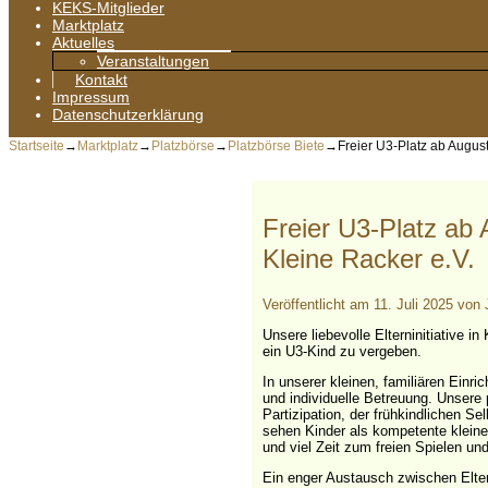
KEKS-Mitglieder
Marktplatz
Aktuelles
Veranstaltungen
Kontakt
Impressum
Datenschutzerklärung
Startseite
→
Marktplatz
→
Platzbörse
→
Platzbörse Biete
→
Freier U3-Platz ab August 
Freier U3-Platz ab A
Kleine Racker e.V.
Veröffentlicht am
11. Juli 2025
von
Unsere liebevolle Elterninitiative i
ein U3-Kind zu vergeben.
In unserer kleinen, familiären Einri
und individuelle Betreuung. Unsere
Partizipation, der frühkindlichen S
sehen Kinder als kompetente kleine 
und viel Zeit zum freien Spielen un
Ein enger Austausch zwischen Elte