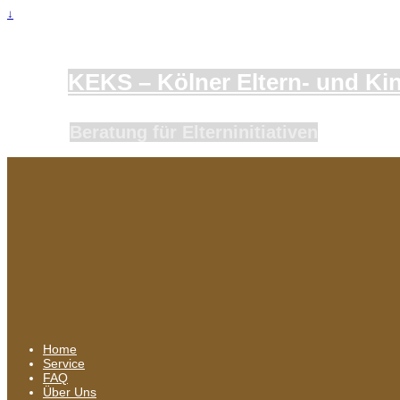
↓
KEKS – Kölner Eltern- und Kind
Beratung für Elterninitiativen
Home
Service
FAQ
Über Uns