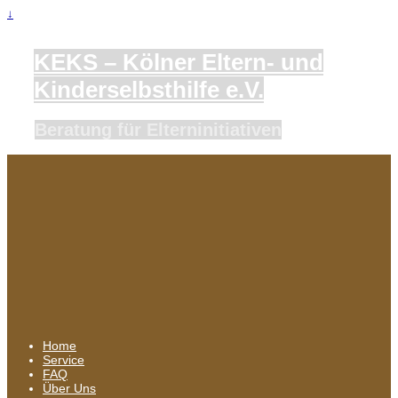
↓
KEKS – Kölner Eltern- und
Kinderselbsthilfe e.V.
Beratung für Elterninitiativen
Home
Service
FAQ
Über Uns