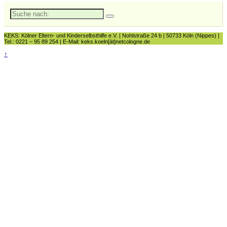
Suche
nach:
KEKS: Kölner Eltern- und Kinderselbsthilfe e.V. | Nohlstraße 24 b | 50733 Köln (Nippes) |
Tel.: 0221 – 95 89 254 | E-Mail: keks.koeln[ät]netcologne.de
↑