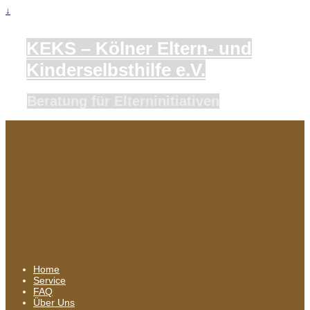
↓
KEKS – Kölner Eltern- und
Kinderselbsthilfe e.V.
Beratung für Elterninitiativen
Home
Service
FAQ
Über Uns