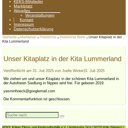
KEKS-Mitglieder
Marktplatz
Aktuelles
Veranstaltungen
Kontakt
Impressum
Datenschutzerklärung
Startseite
→
Marktplatz
→
Platzbörse
→
Platzbörse Biete
→
Unser Kitaplatz in der
Kita Lummerland
Unser Kitaplatz in der Kita Lummerland
Veröffentlicht am
31. Juli 2025
von
Joelle Winter
31. Juli 2025
Wir ziehen um und unser Kitaplatz in der schönen Kita Lummerland in
der Autofreien Siedlung in Nippes wird frei. Für geboren 2019.
yasminhoeck@googlemail.com
Die Kommentarfunktion ist geschlossen.
Suche
nach:
KEKS: Kölner Eltern- und Kinderselbsthilfe e.V. | Nohlstraße 24 b | 50733 Köln (Nippes) |