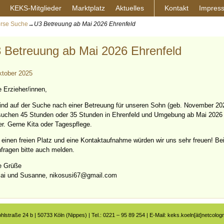
KEKS-Mitglieder
Marktplatz
Aktuelles
Kontakt
Impres
örse Suche
→
U3 Betreuung ab Mai 2026 Ehrenfeld
 Betreuung ab Mai 2026 Ehrenfeld
ktober 2025
e Erzieher/innen,
sind auf der Suche nach einer Betreuung für unseren Sohn (geb. November 20
suchen 45 Stunden oder 35 Stunden in Ehrenfeld und Umgebung ab Mai 2026
er. Gerne Kita oder Tagespflege.
 einen freien Platz und eine Kontaktaufnahme würden wir uns sehr freuen! Be
fragen bitte auch melden.
e Grüße
lai und Susanne, nikosusi67@gmail.com
ohlstraße 24 b | 50733 Köln (Nippes) | Tel.: 0221 – 95 89 254 | E-Mail: keks.koeln[ät]netcolog