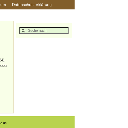
sum
Datenschutzerklärung
24).
 oder
i
ne.de