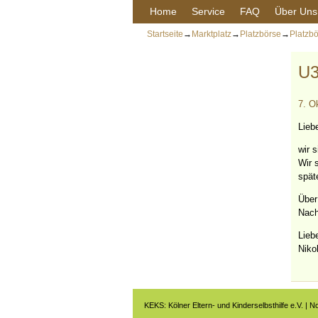
Home
Service
FAQ
Über Uns
Startseite
→
Marktplatz
→
Platzbörse
→
Platzb
U3
7. O
Lieb
wir 
Wir 
spät
Über
Nach
Lieb
Niko
KEKS: Kölner Eltern- und Kinderselbsthilfe e.V. | N