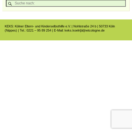
KEKS: Kölner Eltern- und Kinderselbsthilfe e.V. | Nohlstraße 24 b | 50733 Köln
(Nippes) | Tel.: 0221 – 95 89 254 | E-Mail: keks.koeln[ät]netcologne.de