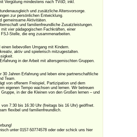
 mit Vergütung mindestens nach TVöD, inkl.
stundenausgleich und zusätzliche Altersvorsorge.
ungen zur persönlichen Entwicklung.
d gemeinsame Aktivitäten.
lternschaft und familienfreundliche Zusatzleistungen.
ur mit vier pädagogischen Fachkräften, einer
er FSJ-Stelle, die eng zusammenarbeiten.
 einen liebevollen Umgang mit Kindern.
kreativ, aktiv und spielerisch mitzugestalten.
sigkeit.
rfahrung in der Arbeit mit altersgemischten Gruppen.
ber 30 Jahren Erfahrung und leben eine partnerschaftliche
nd Team.
ägt von offenem Freispiel, Partizipation und dem
hrem eigenen Tempo wachsen und lernen. Wir betreuen
n Gruppe, in der die Kleinen von den Großen lernen – und
 von 7:30 bis 16:30 Uhr (freitags bis 16 Uhr) geöffnet.
eam flexibel und familienfreundlich.
erbung!
nisch unter 0157-50774578 oder oder schick uns hier