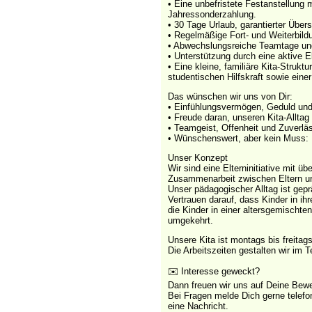
• Eine unbefristete Festanstellung
Jahressonderzahlung.
• 30 Tage Urlaub, garantierter Über
• Regelmäßige Fort- und Weiterbild
• Abwechslungsreiche Teamtage un
• Unterstützung durch eine aktive E
• Eine kleine, familiäre Kita-Strukt
studentischen Hilfskraft sowie ein
Das wünschen wir uns von Dir:
• Einfühlungsvermögen, Geduld und
• Freude daran, unseren Kita-Alltag 
• Teamgeist, Offenheit und Zuverläs
• Wünschenswert, aber kein Muss: E
Unser Konzept
Wir sind eine Elterninitiative mit ü
Zusammenarbeit zwischen Eltern u
Unser pädagogischer Alltag ist gepr
Vertrauen darauf, dass Kinder in i
die Kinder in einer altersgemischte
umgekehrt.
Unsere Kita ist montags bis freitags
Die Arbeitszeiten gestalten wir im T
✉️ Interesse geweckt?
Dann freuen wir uns auf Deine Bew
Bei Fragen melde Dich gerne telefo
eine Nachricht.