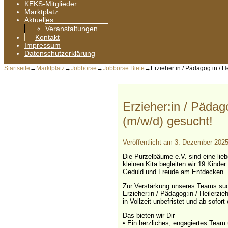
KEKS-Mitglieder
Marktplatz
Aktuelles
Veranstaltungen
Kontakt
Impressum
Datenschutzerklärung
Startseite
→
Marktplatz
→
Jobbörse
→
Jobbörse Biete
→
Erzieher:in / Pädagog:in / H
Erzieher:in / Pädago
(m/w/d) gesucht!
Veröffentlicht am
3. Dezember 202
Die Purzelbäume e.V. sind eine liebe
kleinen Kita begleiten wir 19 Kinder
Geduld und Freude am Entdecken.
Zur Verstärkung unseres Teams suc
Erzieher:in / Pädagog:in / Heilerzie
in Vollzeit unbefristet und ab sofor
Das bieten wir Dir
• Ein herzliches, engagiertes Team