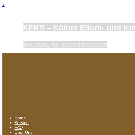
↓
KEKS – Kölner Eltern- und Kind
Beratung für Elterninitiativen
Home
Service
FAQ
Über Uns