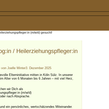
eilerziehungspfleger:in (m/w/d) gesucht!
g:in / Heilerziehungspfleger:in
5
von
Joelle Winter
3. Dezember 2025
volle Elterninitiative mitten in Köln Sülz. In unserer
 im Alter von 6 Monaten bis 6 Jahren – mit viel Herz,
hen wir Dich als
hungspfleger:in (m/w/d)
t oder nach Absprache.
 und ein persönliches, wertschätzendes Miteinander.