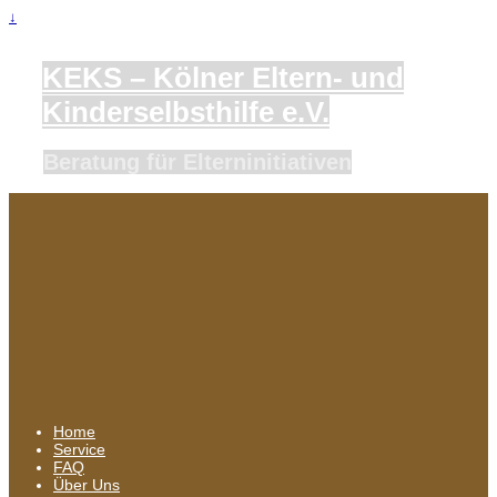
↓
KEKS – Kölner Eltern- und
Kinderselbsthilfe e.V.
Beratung für Elterninitiativen
Home
Service
FAQ
Über Uns