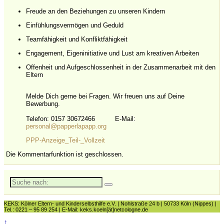
Freude an den Beziehungen zu unseren Kindern
Einfühlungsvermögen und Geduld
Teamfähigkeit und Konfliktfähigkeit
Engagement, Eigeninitiative und Lust am kreativen Arbeiten
Offenheit und Aufgeschlossenheit in der Zusammenarbeit mit den
Eltern
Melde Dich gerne bei Fragen. Wir freuen uns auf Deine
Bewerbung.
Telefon:
0157 30672466
E-Mail:
personal@papperlapapp.org
PPP-Anzeige_Teil-_Vollzeit
Die Kommentarfunktion ist geschlossen.
Suche
nach:
KEKS: Kölner Eltern- und Kinderselbsthilfe e.V. | Nohlstraße 24 b | 50733 Köln (Nippes) |
Tel.: 0221 – 95 89 254 | E-Mail: keks.koeln[ät]netcologne.de
↑