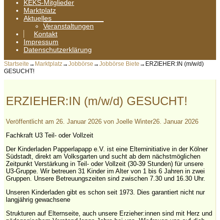
KEKS-Mitglieder
Marktplatz
Aktuelles
Veranstaltungen
Kontakt
Impressum
Datenschutzerklärung
Startseite
→
Marktplatz
→
Jobbörse
→
Jobbörse Biete
→
ERZIEHER:IN (m/w/d)
GESUCHT!
ERZIEHER:IN (m/w/d) GESUCHT!
Veröffentlicht am
26. Januar 2026
von
Joelle Winter
26. Januar 2026
Fachkraft U3 Teil- oder Vollzeit
Der Kinderladen Papperlapapp e.V. ist eine Elterninitiative in der Kölner
Südstadt, direkt am Volksgarten und sucht ab dem
nächstmöglichen
Zeitpunkt
Verstärkung in
Teil- oder Vollzeit (30-39 Stunden)
für unsere
U3-Gruppe. Wir betreuen 31 Kinder im Alter von 1 bis 6 Jahren in zwei
Gruppen. Unsere Betreuungszeiten sind zwischen 7.30 und 16.30 Uhr.
Unseren Kinderladen gibt es schon seit 1973. Dies garantiert nicht nur
langjährig gewachsene
Strukturen auf Elternseite, auch unsere Erzieher:innen sind mit Herz und