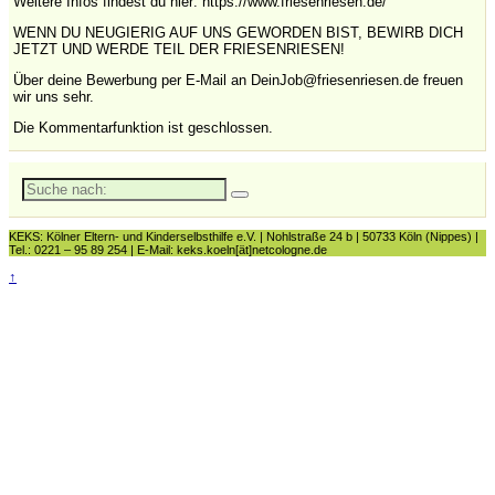
Weitere Infos findest du hier: https://www.friesenriesen.de/
WENN DU NEUGIERIG AUF UNS GEWORDEN BIST, BEWIRB DICH
JETZT UND WERDE TEIL DER FRIESENRIESEN!
Über deine Bewerbung per E-Mail an DeinJob@friesenriesen.de freuen
wir uns sehr.
Die Kommentarfunktion ist geschlossen.
Suche
nach:
KEKS: Kölner Eltern- und Kinderselbsthilfe e.V. | Nohlstraße 24 b | 50733 Köln (Nippes) |
Tel.: 0221 – 95 89 254 | E-Mail: keks.koeln[ät]netcologne.de
↑