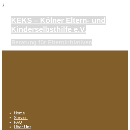
↓
KEKS – Kölner Eltern- und
Kinderselbsthilfe e.V.
Beratung für Elterninitiativen
Home
Service
FAQ
Über Uns