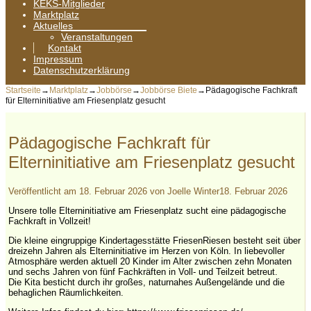
KEKS-Mitglieder
Marktplatz
Aktuelles
Veranstaltungen
Kontakt
Impressum
Datenschutzerklärung
Startseite
→
Marktplatz
→
Jobbörse
→
Jobbörse Biete
→
Pädagogische Fachkraft
für Elterninitiative am Friesenplatz gesucht
Pädagogische Fachkraft für
Elterninitiative am Friesenplatz gesucht
Veröffentlicht am
18. Februar 2026
von
Joelle Winter
18. Februar 2026
Unsere tolle Elterninitiative am Friesenplatz sucht eine pädagogische
Fachkraft in Vollzeit!
Die kleine eingruppige Kindertagesstätte FriesenRiesen besteht seit über
dreizehn Jahren als Elterninitiative im Herzen von Köln. In liebevoller
Atmosphäre werden aktuell 20 Kinder im Alter zwischen zehn Monaten
und sechs Jahren von fünf Fachkräften in Voll- und Teilzeit betreut.
Die Kita besticht durch ihr großes, naturnahes Außengelände und die
behaglichen Räumlichkeiten.