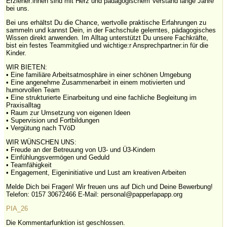
Erzieher:innen sind mit Herz und pädagogischem Verstand lange Jahre
bei uns.
Bei uns erhältst Du die Chance, wertvolle praktische Erfahrungen zu
sammeln und kannst Dein, in der Fachschule gelerntes, pädagogisches
Wissen direkt anwenden. Im Alltag unterstützt Du unsere Fachkräfte,
bist ein festes Teammitglied und wichtige:r Ansprechpartner:in für die
Kinder.
WIR BIETEN:
• Eine familiäre Arbeitsatmosphäre in einer schönen Umgebung
• Eine angenehme Zusammenarbeit in einem motivierten und
humorvollen Team
• Eine strukturierte Einarbeitung und eine fachliche Begleitung im
Praxisalltag
• Raum zur Umsetzung von eigenen Ideen
• Supervision und Fortbildungen
• Vergütung nach TVöD
WIR WÜNSCHEN UNS:
• Freude an der Betreuung von U3- und Ü3-Kindern
• Einfühlungsvermögen und Geduld
• Teamfähigkeit
• Engagement, Eigeninitiative und Lust am kreativen Arbeiten
Melde Dich bei Fragen! Wir freuen uns auf Dich und Deine Bewerbung!
Telefon: 0157 30672466 E-Mail: personal@papperlapapp.org
PIA_26
Die Kommentarfunktion ist geschlossen.