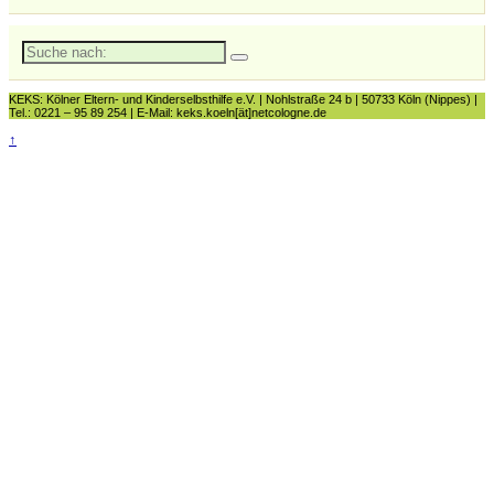
Suche
nach:
KEKS: Kölner Eltern- und Kinderselbsthilfe e.V. | Nohlstraße 24 b | 50733 Köln (Nippes) |
Tel.: 0221 – 95 89 254 | E-Mail: keks.koeln[ät]netcologne.de
↑