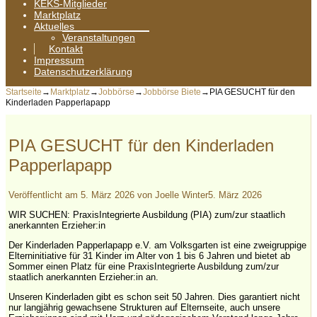
KEKS-Mitglieder
Marktplatz
Aktuelles
Veranstaltungen
Kontakt
Impressum
Datenschutzerklärung
Startseite
→
Marktplatz
→
Jobbörse
→
Jobbörse Biete
→
PIA GESUCHT für den
Kinderladen Papperlapapp
PIA GESUCHT für den Kinderladen
Papperlapapp
Veröffentlicht am
5. März 2026
von
Joelle Winter
5. März 2026
WIR SUCHEN: PraxisIntegrierte Ausbildung (PIA) zum/zur staatlich
anerkannten Erzieher:in
Der Kinderladen Papperlapapp e.V. am Volksgarten ist eine zweigruppige
Elterninitiative für 31 Kinder im Alter von 1 bis 6 Jahren und bietet ab
Sommer einen Platz für eine PraxisIntegrierte Ausbildung zum/zur
staatlich anerkannten Erzieher:in an.
Unseren Kinderladen gibt es schon seit 50 Jahren. Dies garantiert nicht
nur langjährig gewachsene Strukturen auf Elternseite, auch unsere