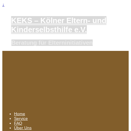
↓
KEKS – Kölner Eltern- und
Kinderselbsthilfe e.V.
Beratung für Elterninitiativen
Home
Service
FAQ
Über Uns