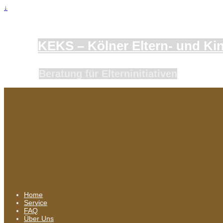
↓
KEKS – Kölner Eltern- und Kind
Beratung für Elterninitiativen
Home
Service
FAQ
Über Uns