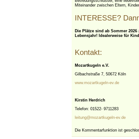
Betreuungsschlüssel, eine liebevolle
Miteinander zwischen Eltern, Kinde
INTERESSE? Dann m
Die Plätze sind ab Sommer 2026 
Lebensjahr! Idealerweise für Kind
Kontakt:
Mozartkugeln
e.V.
Gilbachstraße 7, 50672 Köln
www.mozartkugeln-
ev
.de
Kirstin Herdrich
Telefon: 01522- 9711283
leitung@mozartkugeln-
ev
.de
Die Kommentarfunktion ist geschlo