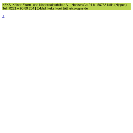
KEKS: Kölner Eltern- und Kinderselbsthilfe e.V. | Nohlstraße 24 b | 50733 Köln (Nippes) |
Tel.: 0221 – 95 89 254 | E-Mail: keks.koeln[ät]netcologne.de
↑