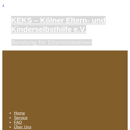
↓
KEKS – Kölner Eltern- und
Kinderselbsthilfe e.V.
Beratung für Elterninitiativen
Home
Service
FAQ
Über Uns