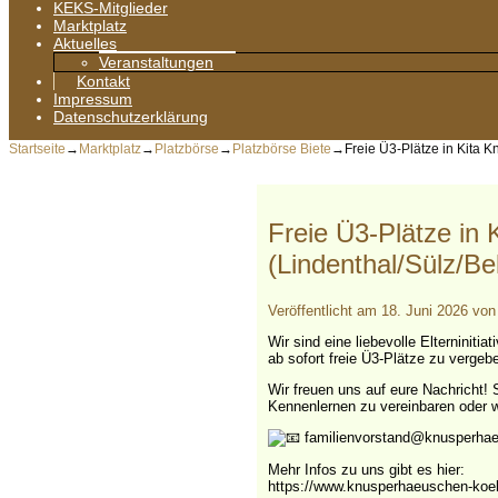
KEKS-Mitglieder
Marktplatz
Aktuelles
Veranstaltungen
Kontakt
Impressum
Datenschutzerklärung
Startseite
→
Marktplatz
→
Platzbörse
→
Platzbörse Biete
→
Freie Ü3-Plätze in Kita 
Freie Ü3-Plätze in
(Lindenthal/Sülz/Be
Veröffentlicht am
18. Juni 2026
vo
Wir sind eine liebevolle Elterniniti
ab sofort freie Ü3-Plätze zu vergeb
Wir freuen uns auf eure Nachricht!
Kennenlernen zu vereinbaren oder w
familienvorstand@knusperhae
Mehr Infos zu uns gibt es hier:
https://www.knusperhaeuschen-koe