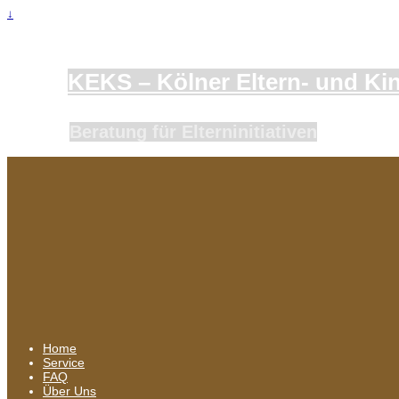
↓
KEKS – Kölner Eltern- und Kind
Beratung für Elterninitiativen
Home
Service
FAQ
Über Uns