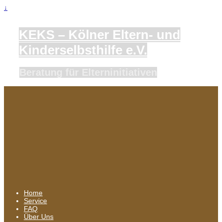
↓
KEKS – Kölner Eltern- und
Kinderselbsthilfe e.V.
Beratung für Elterninitiativen
Home
Service
FAQ
Über Uns