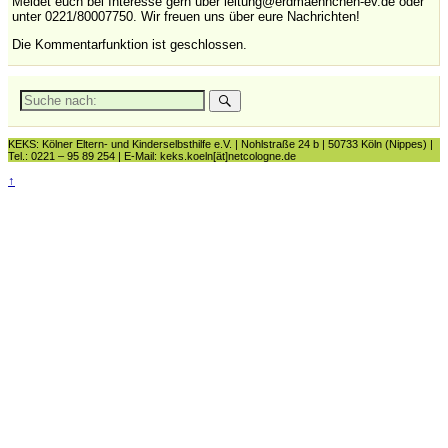
Meldet euch bei Interesse gern über leitung@erdmaennchen-ev.de oder
unter 0221/80007750. Wir freuen uns über eure Nachrichten!
Die Kommentarfunktion ist geschlossen.
Suche
nach:
KEKS: Kölner Eltern- und Kinderselbsthilfe e.V. | Nohlstraße 24 b | 50733 Köln (Nippes) |
Tel.: 0221 – 95 89 254 | E-Mail: keks.koeln[ät]netcologne.de
↑