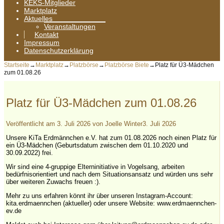
KEKS-Mitglieder
Marktplatz
Aktuelles
Veranstaltungen
Kontakt
Impressum
Datenschutzerklärung
Startseite
→
Marktplatz
→
Platzbörse
→
Platzbörse Biete
→
Platz für Ü3-Mädchen
zum 01.08.26
Platz für Ü3-Mädchen zum 01.08.26
Veröffentlicht am
3. Juli 2026
von
Joelle Winter
3. Juli 2026
Unsere KiTa Erdmännchen e.V. hat zum 01.08.2026 noch einen Platz für
ein Ü3-Mädchen (Geburtsdatum zwischen dem 01.10.2020 und
30.09.2022) frei.
Wir sind eine 4-gruppige Elterninitiative in Vogelsang, arbeiten
bedürfnisorientiert und nach dem Situationsansatz und würden uns sehr
über weiteren Zuwachs freuen :).
Mehr zu uns erfahren könnt ihr über unseren Instagram-Account:
kita.erdmaennchen (aktueller) oder unsere Website: www.erdmaennchen-
ev.de