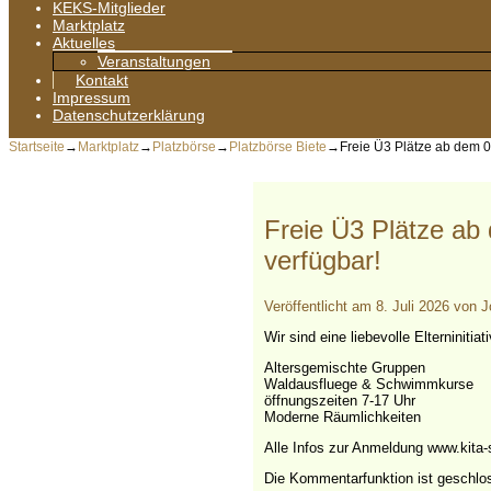
KEKS-Mitglieder
Marktplatz
Aktuelles
Veranstaltungen
Kontakt
Impressum
Datenschutzerklärung
Startseite
→
Marktplatz
→
Platzbörse
→
Platzbörse Biete
→
Freie Ü3 Plätze ab dem 01
Freie Ü3 Plätze ab 
verfügbar!
Veröffentlicht am
8. Juli 2026
von
J
Wir sind eine liebevolle Elterninitia
Altersgemischte Gruppen
Waldausfluege & Schwimmkurse
öffnungszeiten 7-17 Uhr
Moderne Räumlichkeiten
Alle Infos zur Anmeldung www.kita
Die Kommentarfunktion ist geschlo