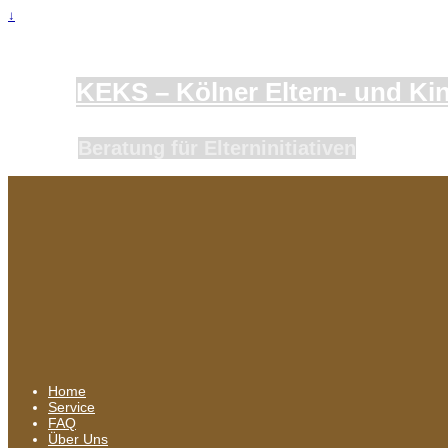
↓
KEKS – Kölner Eltern- und Kind
Beratung für Elterninitiativen
Home
Service
FAQ
Über Uns