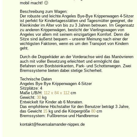
mobil macht! 🙂
Beschreibung zum Wagen:
Der robuste und leichte Angeles Bye-Bye Krippenwagen 4-Sitzer
ist perfekt für Kindertagesstätten und Tagesmütter geeignet, die
Kleinkinder im Alter von bis zu 3 Jahren betreuen. Im Gegensatz
zu anderen Krippenwägen, besticht der Vierlingswagen von
Angeles vor allem mit seinem einzigartigen Komfort. Denn die
Sitze sind äußerst bequem – unserer Meinung nach einer der
wichtigsten Faktoren, wenn es um den Transport von Kindern
geht.
Durch die Doppelräder an der Vorderachse wird das Manövrieren
auch mit voller Besetzung erleichtert und ermöglicht das
Befahren von Bordsteinkanten, Park- und Schotterwegen. Zwei
Bremssysteme bieten dabei stetige Sicherheit.
Technische Daten
Angeles Bye Bye Krippenwagen 4-Sitzer
Sitzplätze: 4
Maße L/B/H:
112 x 84 x 112
cm
Gewicht:
30
kg
Entwickelt für Kinder ab 6 Monaten.
Das empfohlene Höchstalter für den Benutzer beträgt 3 Jahre,
das Gewicht
15
kg und die Körpergröße
80
cm
Bremssystem: Fußbremse und Handbremse
kontakt@feuersalamander-nippes.de