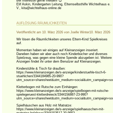
Bei Interesse gerne melden! 😊
Elif Askin, Kindergarten Leitung, Elternselbsthilfe Wichtelhaus e.
V., kita@wichtelhaus-online.de
AUFLÖSUNG RÄUMLICHKEITEN
Veröffentlicht am
10. März 2026
von
Joelle Winter
10. März 2026
Wir lösen die Räumlichkeiten unseres Eltern-Kind Spielkreises
auf.
Momentan haben wir einiges auf Kleinanzeigen inseriert.
Daneben haben wir aber auch noch Kinderbücher und diverses
Spielzeug, was gegen eine kleine Spende abzugeben ist. Weitere
Anzeigen findet ihr unter dem Benutzer auf Kleinanzeigen.
Kinderstühle & Tisch für draußen:
https://www.kleinanzeigen.de/s-anzeige/kinderstuehle-tisch-6-
stuehlchen/3344184985-20-990?
utm_source=sharesheet&utm_medium=social&utm_campaign=soci
Kletterbogen mit Rutsche zum Einhängen:
https://www.kleinanzeigen.de/s-anzeige/spielbogen-mit-rutsche-
spielegeruest-kletterdreieck/3344156887-23-990?
utm_source=sharesheet&utm_medium=social&utm_campaign=soci
Spielhäuschen aus Holz mit Matratze:
https://www.kleinanzeigen.de/s-anzeige/spielhaeuschen-mit-
matratze-holzhaus/3344153517-20-990?