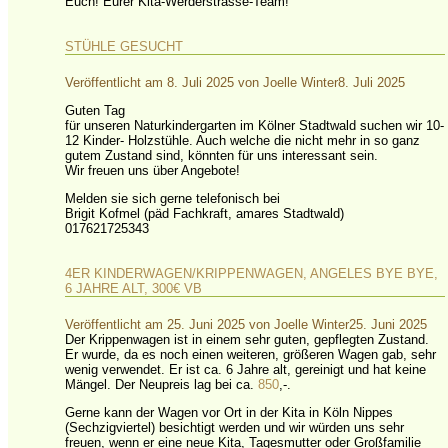
Euch! Eurer Kita-Werderstrasse-Team!
STÜHLE GESUCHT
Veröffentlicht am
8. Juli 2025
von
Joelle Winter
8. Juli 2025
Guten Tag
für unseren Naturkindergarten im Kölner Stadtwald suchen wir 10-
12 Kinder- Holzstühle. Auch welche die nicht mehr in so ganz
gutem Zustand sind, könnten für uns interessant sein.
Wir freuen uns über Angebote!
Melden sie sich gerne telefonisch bei
Brigit Kofmel (päd Fachkraft, amares Stadtwald)
017621725343
4ER KINDERWAGEN/KRIPPENWAGEN, ANGELES BYE BYE,
6 JAHRE ALT, 300€ VB
Veröffentlicht am
25. Juni 2025
von
Joelle Winter
25. Juni 2025
Der Krippenwagen ist in einem sehr guten, gepflegten Zustand.
Er wurde, da es noch einen weiteren, größeren Wagen gab, sehr
wenig verwendet. Er ist ca. 6 Jahre alt, gereinigt und hat keine
Mängel. Der Neupreis lag bei ca.
850
,-.
Gerne kann der Wagen vor Ort in der Kita in Köln Nippes
(Sechzigviertel) besichtigt werden und wir würden uns sehr
freuen, wenn er eine neue Kita, Tagesmutter oder Großfamilie