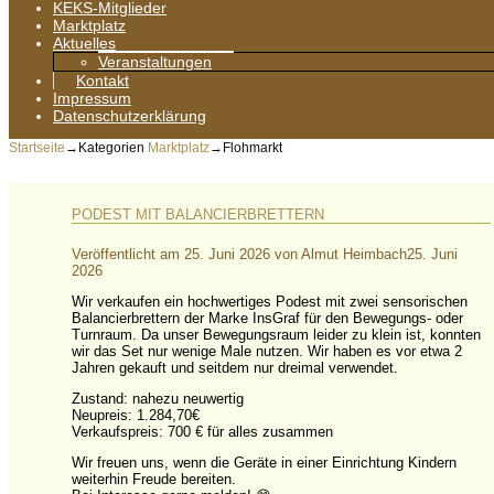
KEKS-Mitglieder
Marktplatz
Aktuelles
Veranstaltungen
Kontakt
Impressum
Datenschutzerklärung
Startseite
→Kategorien
Marktplatz
→
Flohmarkt
PODEST MIT BALANCIERBRETTERN
Veröffentlicht am
25. Juni 2026
von
Almut Heimbach
25. Juni
2026
Wir verkaufen ein hochwertiges Podest mit zwei sensorischen
Balancierbrettern der Marke InsGraf für den Bewegungs- oder
Turnraum. Da unser Bewegungsraum leider zu klein ist, konnten
wir das Set nur wenige Male nutzen. Wir haben es vor etwa 2
Jahren gekauft und seitdem nur dreimal verwendet.
Zustand: nahezu neuwertig
Neupreis: 1.284,70€
Verkaufspreis: 700 € für alles zusammen
Wir freuen uns, wenn die Geräte in einer Einrichtung Kindern
weiterhin Freude bereiten.