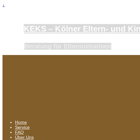
↓
KEKS – Kölner Eltern- und Kind
Beratung für Elterninitiativen
Home
Service
FAQ
Über Uns