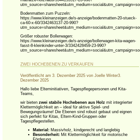
utm_source=sharesheet&utm_medium=social&utm_campaign=soci
Bodenmatten zum Puzzeln:
https://www.kleinanzeigen.de/s-anzeige/bodenmatten-20-stueck-
ca-60-x-60/3342463137-20-990?
utm_source=sharesheet&utm_medium=social&utm_campaign=soci
Größer robuster Bollerwagen:
https://www.kleinanzeigen.de/s-anzeige/bollerwagen-kita-wagen-
fasst-8-kleinkinder-unter-3/3342428459-23-990?
utm_source=sharesheet&utm_medium=social&utm_campaign=soci
ZWEI HOCHEBENEN ZU VERKAUFEN
Veröffentlicht am
3. Dezember 2025
von
Joelle Winter
3.
Dezember 2025
Hallo liebe Elterninitiativen, Tagespflegepersonen und Kita-
Teams,
wir bieten
zwei stabile Hochebenen aus Holz
mit integrierter
Klettermöglichkeit an – ideal für aktive Spiel- und
Bewegungsräume! Die Ebenen sind robust gebaut und eignen
sich perfekt für Kitas, Eltern-Kind-Gruppen oder
Tagespflegestellen.
Material:
Massivholz, kindgerecht und langlebig
Besonderheit:
Mit Klettermöglichkeit für motorische
Förderung