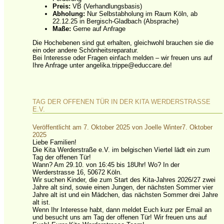
Preis:
VB (Verhandlungsbasis)
Abholung:
Nur Selbstabholung im Raum Köln, ab
22.12.25 in Bergisch-Gladbach (Absprache)
Maße:
Gerne auf Anfrage
Die Hochebenen sind gut erhalten, gleichwohl brauchen sie die
ein oder andere Schönheitsreparatur.
Bei Interesse oder Fragen einfach melden – wir freuen uns auf
Ihre Anfrage unter angelika.trippe@educcare.de!
TAG DER OFFENEN TÜR IN DER KITA WERDERSTRASSE E
.V.
Veröffentlicht am
7. Oktober 2025
von
Joelle Winter
7. Oktober
2025
Liebe Familien!
Die Kita Werderstraße e.V. im belgischen Viertel lädt ein zum
Tag der offenen Tür!
Wann? Am 29.10. von 16:45 bis 18Uhr! Wo? In der
Werderstrasse 16, 50672 Köln.
Wir suchen Kinder, die zum Start des Kita-Jahres 2026/27 zwei
Jahre alt sind, sowie einen Jungen, der nächsten Sommer vier
Jahre alt ist und ein Mädchen, das nächsten Sommer drei Jahre
alt ist.
Wenn Ihr Interesse habt, dann meldet Euch kurz per Email an
und besucht uns am Tag der offenen Tür! Wir freuen uns auf