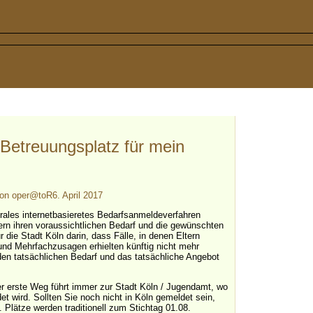
 Betreuungsplatz für mein
von
oper@toR
6. April 2017
trales internetbasieretes Bedarfsanmeldeverfahren
ltern ihren voraussichtlichen Bedarf und die gewünschten
ür die Stadt Köln darin, dass Fälle, in denen Eltern
d Mehrfachzusagen erhielten künftig nicht mehr
 den tatsächlichen Bedarf und das tatsächliche Angebot
 Der erste Weg führt immer zur Stadt Köln / Jugendamt, wo
 wird. Sollten Sie noch nicht in Köln gemeldet sein,
. Plätze werden traditionell zum Stichtag 01.08.