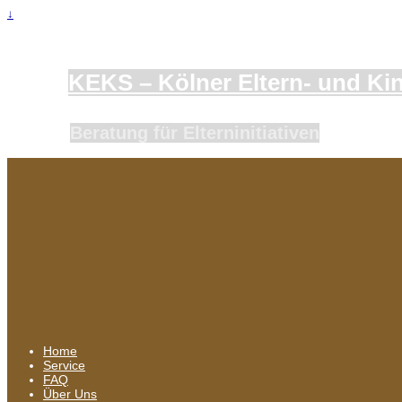
↓
KEKS – Kölner Eltern- und Kind
Beratung für Elterninitiativen
Home
Service
FAQ
Über Uns