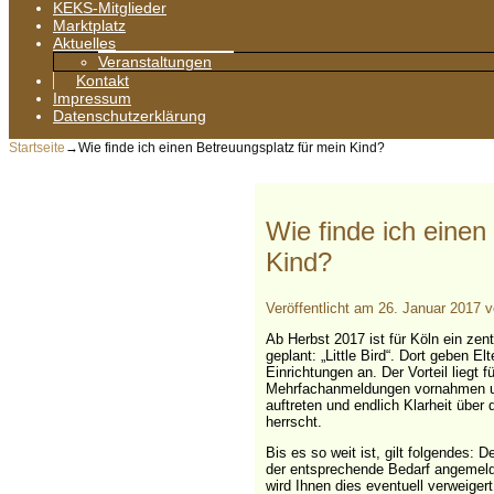
KEKS-Mitglieder
Marktplatz
Aktuelles
Veranstaltungen
Kontakt
Impressum
Datenschutzerklärung
Startseite
→
Wie finde ich einen Betreuungsplatz für mein Kind?
Wie finde ich einen
Kind?
Veröffentlicht am
26. Januar 2017
Ab Herbst 2017 ist für Köln ein zen
geplant: „Little Bird“. Dort geben E
Einrichtungen an. Der Vorteil liegt f
Mehrfachanmeldungen vornahmen un
auftreten und endlich Klarheit über
herrscht.
Bis es so weit ist, gilt folgendes:
der entsprechende Bedarf angemeldet
wird Ihnen dies eventuell verweigert