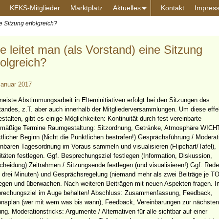
KEKS-Mitglieder
Marktplatz
Aktuelles
Kontakt
Impres
e Sitzung erfolgreich?
e leitet man (als Vorstand) eine Sitzung
folgreich?
Januar 2017
meiste Abstimmungsarbeit in Elterninitiativen erfolgt bei den Sitzungen des
tandes, z.T. aber auch innerhalb der Mitgliederversammlungen. Um diese effe
stalten, gibt es einige Möglichkeiten: Kontinuität durch fest vereinbarte
lmäßige Termine Raumgestaltung: Sitzordnung, Getränke, Atmosphäre WICH
tlicher Beginn (Nicht die Pünktlichen bestrafen!) Gesprächsführung / Moderat
inbaren Tagesordnung im Voraus sammeln und visualisieren (Flipchart/Tafel),
ritäten festlegen. Ggf. Besprechungsziel festlegen (Information, Diskussion,
cheidung) Zeitrahmen / Sitzungsende festlegen (und visualisieren!) Ggf. Rede
. drei Minuten) und Gesprächsregelung (niemand mehr als zwei Beiträge je T
legen und überwachen. Nach weiteren Beiträgen mit neuen Aspekten fragen. 
rechungsziel im Auge behalten! Abschluss: Zusammenfassung, Feedback,
onsplan (wer mit wem was bis wann), Feedback, Vereinbarungen zur nächsten
ung. Moderationstricks: Argumente / Alternativen für alle sichtbar auf einer