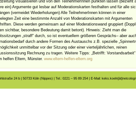
zeitung visualisieren und von den TeilnehmerInnen punkten lassen (bezieht 
lere ein) Argumente gut lesbar auf Moderationskarten festhalten und für alle sic
ängen (vermeidet Wiederholungen) Alle TeilnehmerInnen können in einer
gelegten Zeit eine bestimmte Anzahl von Moderationskarten mit Argumenten
hriften. Diese werden gemeinsam auf einer Moderationswand gruppiert (Dopp
en sichtbar, besondere Bedeutung damit betont). Hinweis: Zieht man die
itssitzungen „straff“ durch, so ist eventuellem größeren Gesprächs– aber auc
rmationsbedarf durch andere Formen des Austauschs z.B. spezielle „Spinnertr
öglichkeit unmittelbar vor der Sitzung oder einer vierteljährlichen, reinen
ussionssitzung Rechnung zu tragen. Weitere Tipps: „Betrifft: Vorstandsarbeit“
rn helfen Eltern, Münster.
www.eltern-helfen-eltern.org
ohlstraße 24 b | 50733 Köln (Nippes) | Tel.: 0221 – 95 89 254 | E-Mail: keks.koeln[ät]netcolog