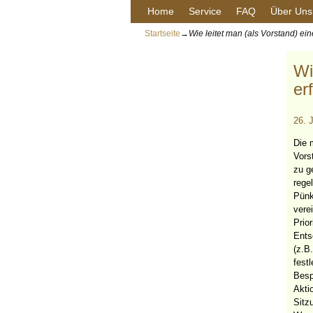
Home
Service
FAQ
Über Uns
Startseite
→
Wie leitet man (als Vorstand) ein
Wi
er
26. 
Die 
Vors
zu ge
rege
Pünk
vere
Prio
Ents
(z.B
fest
Besp
Akti
Sitz