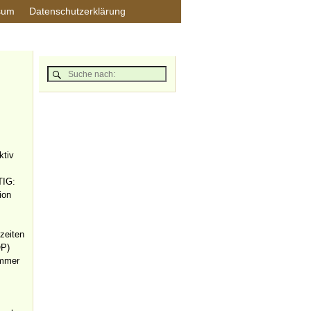
sum
Datenschutzerklärung
ktiv
TIG:
ion
zeiten
OP)
Immer