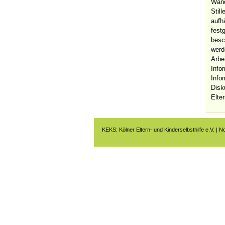
Wand
Stil
aufh
fest
besc
werd
Arbe
Info
Infom
Disk
Elte
KEKS: Kölner Eltern- und Kinderselbsthilfe e.V. | N