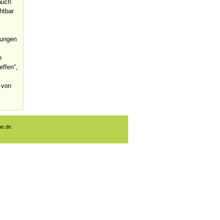
auch
htbar
lungen
h
effen“,
 von
ne.de