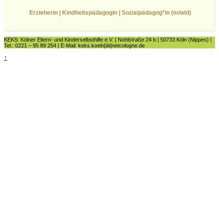
Erzieherin | Kindheitspädagogin | Sozialpädagog*in (m/w/d)
KEKS: Kölner Eltern- und Kinderselbsthilfe e.V. | Nohlstraße 24 b | 50733 Köln (Nippes) |
Tel.: 0221 – 95 89 254 | E-Mail: keks.koeln[ät]netcologne.de
↑