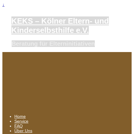
↓
KEKS – Kölner Eltern- und
Kinderselbsthilfe e.V.
Beratung für Elterninitiativen
Home
Service
FAQ
Über Uns