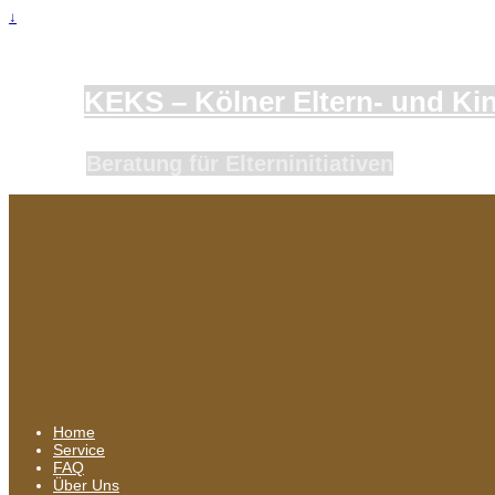
↓
KEKS – Kölner Eltern- und Kind
Beratung für Elterninitiativen
Home
Service
FAQ
Über Uns