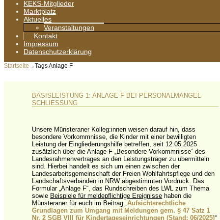
KEKS-Mitglieder
Marktplatz
Aktuelles
Veranstaltungen
Kontakt
Impressum
Datenschutzerklärung
Startseite
→Tags
Anlage F
BASISLEISTUNG 1: ANLAGE F BEI PERSONALMANGEL-
SCHLIESSUNG
Unsere Münsteraner Kolleg:innen weisen darauf hin, dass
besondere Vorkommnisse, die Kinder mit einer bewilligten
Leistung der Eingliederungshilfe betreffen, seit 12.05.2025
zusätzlich über die Anlage F „Besondere Vorkommnisse“ des
Landesrahmenvertrages an den Leistungsträger zu übermitteln
sind. Hierbei handelt es sich um einen zwischen der
Landesarbeitsgemeinschaft der Freien Wohlfahrtspflege und den
Landschaftsverbänden in NRW abgestimmten Vordruck. Das
Formular „Anlage F“, das Rundschreiben des LWL zum Thema
sowie
Beispiele für meldepflichtige Ereignisse
haben die
Münsteraner für euch im Beitrag „
Aufsichtsrechtliche
Grundlagen zum Umgang mit Meldungen gem. § 47 Satz 1
Nr. 2 SGB VIII für Kindertageseinrichtungen (Stand: 06/2025)
“