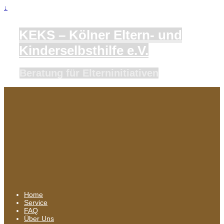
↓
KEKS – Kölner Eltern- und
Kinderselbsthilfe e.V.
Beratung für Elterninitiativen
Home
Service
FAQ
Über Uns