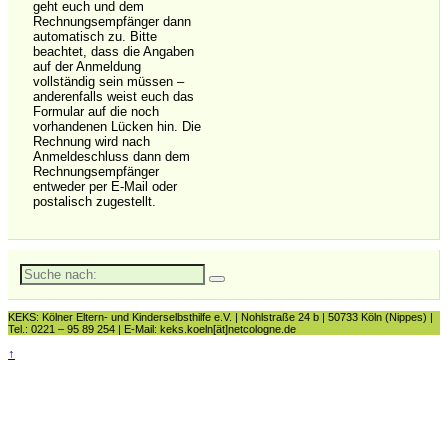
geht euch und dem
Rechnungsempfänger dann
automatisch zu. Bitte
beachtet, dass die Angaben
auf der Anmeldung
vollständig sein müssen –
anderenfalls weist euch das
Formular auf die noch
vorhandenen Lücken hin. Die
Rechnung wird nach
Anmeldeschluss dann dem
Rechnungsempfänger
entweder per E-Mail oder
postalisch zugestellt.
Suche
nach:
KEKS: Kölner Eltern- und Kinderselbsthilfe e.V. | Nohlstraße 24 b | 50733 Köln (Nippes) |
Tel.: 0221 – 95 89 254 | E-Mail: keks.koeln[ät]netcologne.de
↑