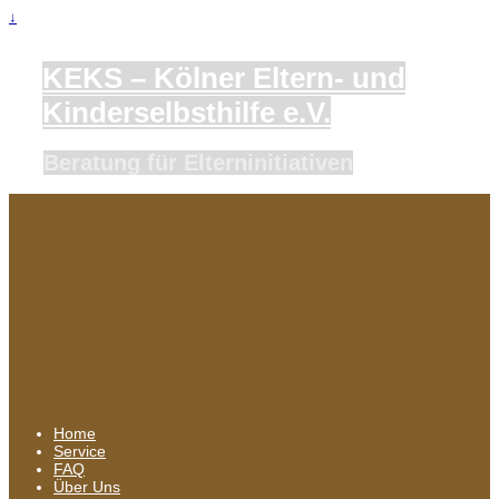
↓
KEKS – Kölner Eltern- und
Kinderselbsthilfe e.V.
Beratung für Elterninitiativen
Home
Service
FAQ
Über Uns