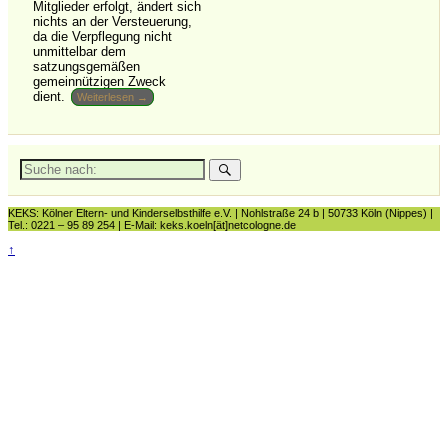
Mitglieder erfolgt, ändert sich
nichts an der Versteuerung,
da die Verpflegung nicht
unmittelbar dem
satzungsgemäßen
gemeinnützigen Zweck
dient.
Weiterlesen →
Suche
nach:
KEKS: Kölner Eltern- und Kinderselbsthilfe e.V. | Nohlstraße 24 b | 50733 Köln (Nippes) |
Tel.: 0221 – 95 89 254 | E-Mail: keks.koeln[ät]netcologne.de
↑