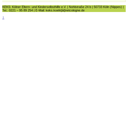
KEKS: Kölner Eltern- und Kinderselbsthilfe e.V. | Nohlstraße 24 b | 50733 Köln (Nippes) |
Tel.: 0221 – 95 89 254 | E-Mail: keks.koeln[ät]netcologne.de
↑