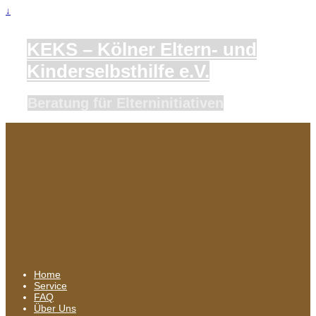
↓
KEKS – Kölner Eltern- und
Kinderselbsthilfe e.V.
Beratung für Elterninitiativen
Home
Service
FAQ
Über Uns