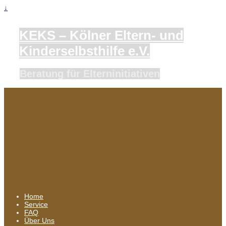
↓
KEKS – Kölner Eltern- und
Kinderselbsthilfe e.V.
Beratung für Elterninitiativen
Home
Service
FAQ
Über Uns