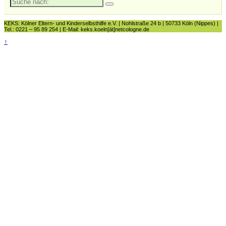
nach:
KEKS: Kölner Eltern- und Kinderselbsthilfe e.V. | Nohlstraße 24 b | 50733 Köln (Nippes) |
Tel.: 0221 – 95 89 254 | E-Mail: keks.koeln[ät]netcologne.de
↑