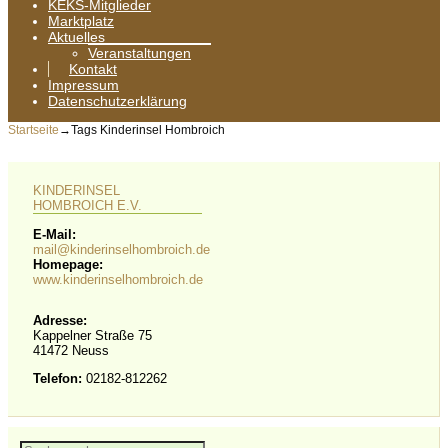
KEKS-Mitglieder
Marktplatz
Aktuelles
Veranstaltungen
Kontakt
Impressum
Datenschutzerklärung
Startseite
→Tags
Kinderinsel Hombroich
KINDERINSEL
HOMBROICH E.V.
E-Mail:
mail@kinderinselhombroich.de
Homepage:
www.kinderinselhombroich.de
Adresse:
Kappelner Straße 75
41472 Neuss
Telefon:
02182-812262
Suche