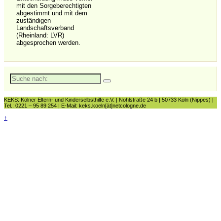
mit den Sorgeberechtigten
abgestimmt und mit dem
zuständigen
Landschaftsverband
(Rheinland: LVR)
abgesprochen werden.
Suche
nach:
KEKS: Kölner Eltern- und Kinderselbsthilfe e.V. | Nohlstraße 24 b | 50733 Köln (Nippes) |
Tel.: 0221 – 95 89 254 | E-Mail: keks.koeln[ät]netcologne.de
↑