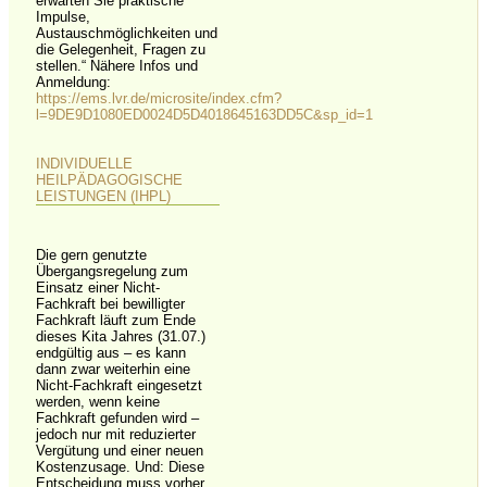
erwarten Sie praktische
Impulse,
Austauschmöglichkeiten und
die Gelegenheit, Fragen zu
stellen.“ Nähere Infos und
Anmeldung:
https://ems.lvr.de/microsite/index.cfm?
l=9DE9D1080ED0024D5D4018645163DD5C&sp_id=1
INDIVIDUELLE
HEILPÄDAGOGISCHE
LEISTUNGEN (IHPL)
Die gern genutzte
Übergangsregelung zum
Einsatz einer Nicht-
Fachkraft bei bewilligter
Fachkraft läuft zum Ende
dieses Kita Jahres (31.07.)
endgültig aus – es kann
dann zwar weiterhin eine
Nicht-Fachkraft eingesetzt
werden, wenn keine
Fachkraft gefunden wird –
jedoch nur mit reduzierter
Vergütung und einer neuen
Kostenzusage. Und: Diese
Entscheidung muss vorher