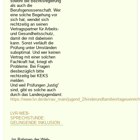
sowohl die Bezirksregierung
als auch die
Berufsgenossenschaft. Wer
eine solche Begehung vor
sich hat, wendet sich
rechtzeitig an seinen
Vertragspartner für Arbeits-
und Gesundheitsschutz,
damit der mit dabeisein
kann. Sonst verläuft die
Prüfung unter Umständen
suboptimal. Und wer keinen
Vertrag mit einer solchen
Fachkraft hat, kriegt eh
Probleme. Bei Fragen
diesbezüglich bitte
rechtzeitig bei KEKS
melden.
Und weil Prüfungen „lustig“
sind, gibt es solche auch
durch das Landesjugendamt:
https://www.lvr.de/de/nav_main/jugend_2/kinderundfamilien/tageseinric
LVR-WEB-
SPRECHSTUNDE:
GELINGENDE INKLUSION
„Im Rahmen der Web-