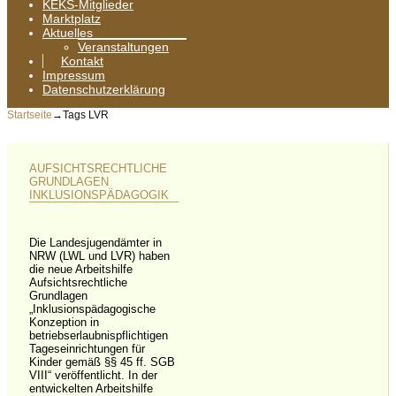
KEKS-Mitglieder
Marktplatz
Aktuelles
Veranstaltungen
Kontakt
Impressum
Datenschutzerklärung
Startseite
→Tags
LVR
AUFSICHTSRECHTLICHE
GRUNDLAGEN
INKLUSIONSPÄDAGOGIK
Die Landesjugendämter in
NRW (LWL und LVR) haben
die neue Arbeitshilfe
Aufsichtsrechtliche
Grundlagen
„Inklusionspädagogische
Konzeption in
betriebserlaubnispflichtigen
Tageseinrichtungen für
Kinder gemäß §§ 45 ff. SGB
VIII“ veröffentlicht. In der
entwickelten Arbeitshilfe