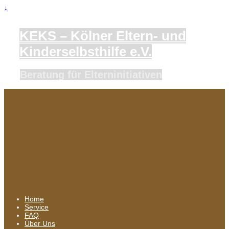
↓
KEKS – Kölner Eltern- und
Kinderselbsthilfe e.V.
Beratung für Elterninitiativen
Home
Service
FAQ
Über Uns