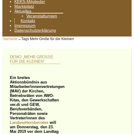
KEKS-Mitglieder
Marktplatz
Aktuelles
Veranstaltungen
Kontakt
Impressum
Datenschutzerklärung
Startseite
→Tags
Mehr Große für die Kleinen
DEMO „MEHR GROSSE F
ÜR DIE KLEINEN“
Ein breites
Aktionsbündnis aus
Mitarbeiter/innenvertretungen
(MAV) der Kirchen,
Betriebsräten von AWO-
Kitas, den Gewerkschaften
ver.di und GEW,
Berufsverbänden,
Personalräten sowie
Vertreter/innen des
Landeselternbeirates
will
am
Donnerstag, den 23.
Mai 2019
vor dem Landtag