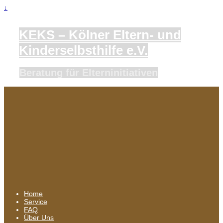
↓
KEKS – Kölner Eltern- und
Kinderselbsthilfe e.V.
Beratung für Elterninitiativen
Home
Service
FAQ
Über Uns