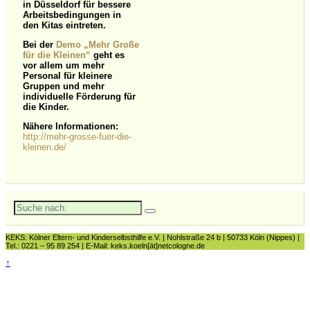
in Düsseldorf für bessere
Arbeitsbedingungen in
den Kitas eintreten.
Bei der
Demo „Mehr Große
für die Kleinen“
geht es
vor allem um
mehr
Personal für kleinere
Gruppen und mehr
individuelle Förderung für
die Kinder.
Nähere Informationen:
http://mehr-grosse-fuer-die-
kleinen.de/
Suche
nach:
KEKS: Kölner Eltern- und Kinderselbsthilfe e.V. | Nohlstraße 24 b | 50733 Köln (Nippes) |
Tel.: 0221 – 95 89 254 | E-Mail: keks.koeln[ät]netcologne.de
↑