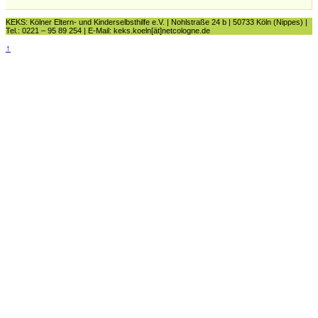
KEKS: Kölner Eltern- und Kinderselbsthilfe e.V. | Nohlstraße 24 b | 50733 Köln (Nippes) |
Tel.: 0221 – 95 89 254 | E-Mail: keks.koeln[ät]netcologne.de
↑