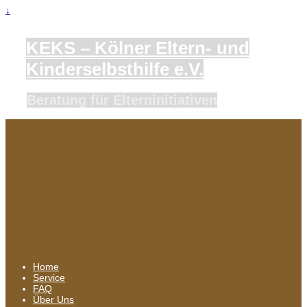
↓
KEKS – Kölner Eltern- und
Kinderselbsthilfe e.V.
Beratung für Elterninitiativen
Home
Service
FAQ
Über Uns