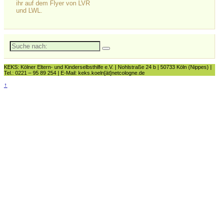
ihr auf dem Flyer von LVR
und LWL.
Suche
nach:
KEKS: Kölner Eltern- und Kinderselbsthilfe e.V. | Nohlstraße 24 b | 50733 Köln (Nippes) |
Tel.: 0221 – 95 89 254 | E-Mail: keks.koeln[ät]netcologne.de
↑