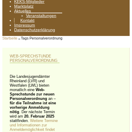
KEKS-Mitglieder
Marktplatz
Aktuelles
Veranstaltungen
Kontakt
Impressum
Datenschutzerklärung
Startseite
→Tags
Personalverordnung
WEB-SPRECHSTUNDE
PERSONALVERORDNUNG
Die Landesjugendämter
Rheinland (LVR) und
Westfalen (LWL) bieten
monatlich eine
Web-
Sprechstunde zur neuen
Personalverordnung
an –
für die Teilnahme ist eine
vorherige Anmeldung
nötig
. Der nächste Termin
wird am
20. Februar 2025
stattfinden.
Weitere Termine
und Informationen zur
Anmeldemöglichkeit findet