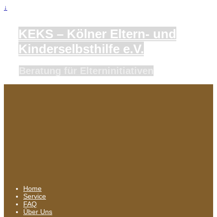
↓
KEKS – Kölner Eltern- und
Kinderselbsthilfe e.V.
Beratung für Elterninitiativen
Home
Service
FAQ
Über Uns