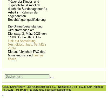
Träger der Kinder- und
Jugendhilfe ist möglich
durch die Bundesagentur für
Arbeit im Rahmen der
sogenannten
Beschäftigtenqualifizierung.
Die Online-Veranstaltung
wird stattfinden am
Dienstag, 3. März 2026 von
14:00 Uhr bis 16:30 Uhr.
Link zur Anmeldung
(Anmeldeschluss: 02. März
2026)
Die ausführlichen FAQ des
Ministeriums sind
hier zu
finden
.
Suche
nach:
KEKS: Kölner Eltern- und Kinderselbsthilfe e.V. | Nohlstraße 24 b | 50733 Köln (Nippes) |
Tel.: 0221 – 95 89 254 | E-Mail: keks.koeln[ät]netcologne.de
↑