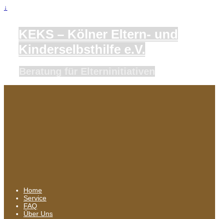
↓
KEKS – Kölner Eltern- und
Kinderselbsthilfe e.V.
Beratung für Elterninitiativen
Home
Service
FAQ
Über Uns