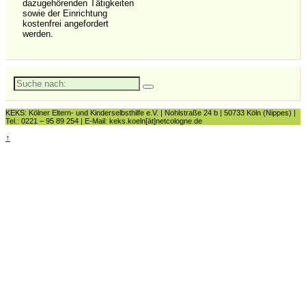
dazugehörenden Tätigkeiten
sowie der Einrichtung
kostenfrei angefordert
werden.
Suche
nach:
KEKS: Kölner Eltern- und Kinderselbsthilfe e.V. | Nohlstraße 24 b | 50733 Köln (Nippes) |
Tel.: 0221 – 95 89 254 | E-Mail: keks.koeln[ät]netcologne.de
↑