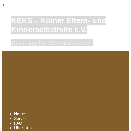
↓
KEKS – Kölner Eltern- und
Kinderselbsthilfe e.V.
Beratung für Elterninitiativen
Home
Service
FAQ
Über Uns