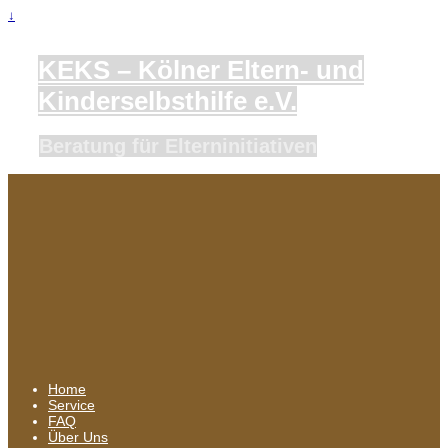
↓
KEKS – Kölner Eltern- und
Kinderselbsthilfe e.V.
Beratung für Elterninitiativen
Home
Service
FAQ
Über Uns