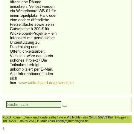
öffentliche Räume
einsetzen. Verlost werden
ein
Wickelboard WB-01 für
einen Spielplatz, Park oder
eine andere öffentliche
Freizeitfläche sowie zehn
Gutscheine à 300 € für
Wickelboard-Projekte + ein
Infopaket mit persönlicher
Unterstützung zu
Fundraising und
Öffentlichkeitsarbeit.
Vielleicht wäre das ja ein
schönes Projekt? Die
Teilnahme erfolgt
unkompliziert per E-Mail.
Alle Informationen finden
sich
hier:
www.wickelboard.de/gewinnspiel
Suche
nach:
KEKS: Kölner Eltern- und Kinderselbsthilfe e.V. | Nohlstraße 24 b | 50733 Köln (Nippes) |
Tel.: 0221 – 95 89 254 | E-Mail: keks.koeln[ät]netcologne.de
↑