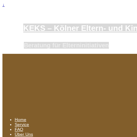
↓
KEKS – Kölner Eltern- und Kind
Beratung für Elterninitiativen
Home
Service
FAQ
Über Uns