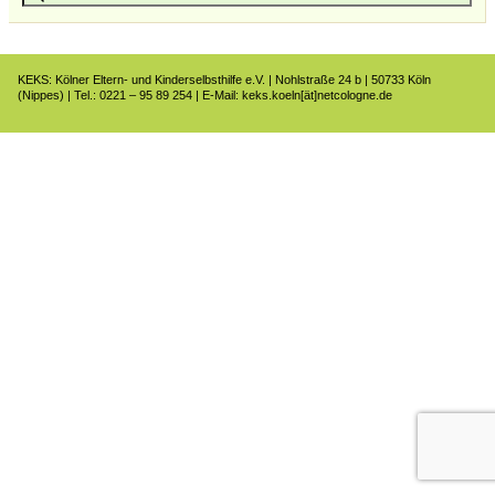
KEKS: Kölner Eltern- und Kinderselbsthilfe e.V. | Nohlstraße 24 b | 50733 Köln
(Nippes) | Tel.: 0221 – 95 89 254 | E-Mail: keks.koeln[ät]netcologne.de