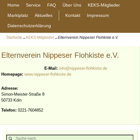
Home
Service
FAQ
Über Uns
KEKS-Mitglieder
Marktplatz
Aktuelles
Kontakt
Impressum
Datenschutzerklärung
Startseite
→
KEKS-Mitglieder
→
Elternverein Nippeser Flohkiste e.V.
Elternverein Nippeser Flohkiste e.V.
E-Mail:
info@nippeser-flohkiste.de
Homepage:
www.nippeser-flohkiste.de
Adresse:
Simon-Meister-Straße 8
50733 Köln
Telefon:
0221-7604852