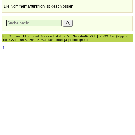
Die Kommentarfunktion ist geschlossen.
Suche
nach:
KEKS: Kölner Eltern- und Kinderselbsthilfe e.V. | Nohlstraße 24 b | 50733 Köln (Nippes) |
Tel.: 0221 – 95 89 254 | E-Mail: keks.koeln[ät]netcologne.de
↑