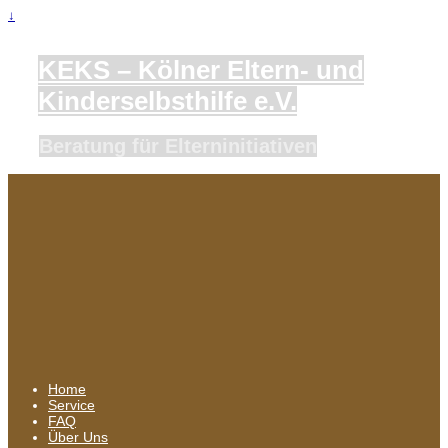
↓
KEKS – Kölner Eltern- und
Kinderselbsthilfe e.V.
Beratung für Elterninitiativen
Home
Service
FAQ
Über Uns