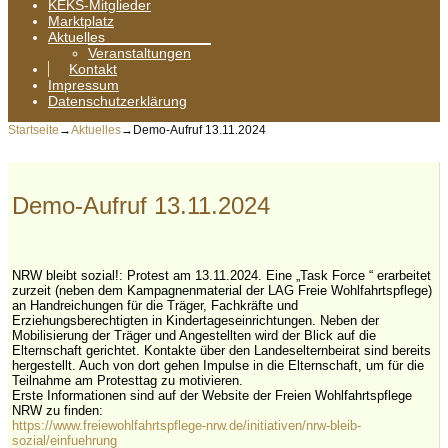
KEKS-Mitglieder
Marktplatz
Aktuelles
Veranstaltungen
Kontakt
Impressum
Datenschutzerklärung
Startseite
→
Aktuelles
→
Demo-Aufruf 13.11.2024
Demo-Aufruf 13.11.2024
NRW bleibt sozial!: Protest am 13.11.2024. Eine „Task Force “ erarbeitet
zurzeit (neben dem Kampagnenmaterial der LAG Freie Wohlfahrtspflege)
an Handreichungen für die Träger, Fachkräfte und
Erziehungsberechtigten in Kindertageseinrichtungen. Neben der
Mobilisierung der Träger und Angestellten wird der Blick auf die
Elternschaft gerichtet. Kontakte über den Landeselternbeirat sind bereits
hergestellt. Auch von dort gehen Impulse in die Elternschaft, um für die
Teilnahme am Protesttag zu motivieren.
Erste Informationen sind auf der Website der Freien Wohlfahrtspflege
NRW zu finden:
https://www.freiewohlfahrtspflege-nrw.de/initiativen/nrw-bleib-
sozial/einfuehrung