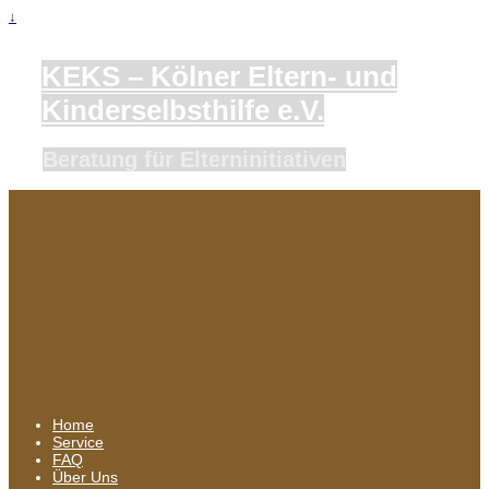
↓
KEKS – Kölner Eltern- und
Kinderselbsthilfe e.V.
Beratung für Elterninitiativen
Home
Service
FAQ
Über Uns