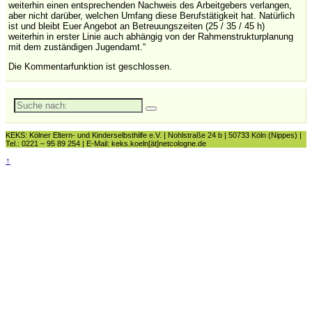
weiterhin einen entsprechenden Nachweis des Arbeitgebers verlangen,
aber nicht darüber, welchen Umfang diese Berufstätigkeit hat. Natürlich
ist und bleibt Euer Angebot an Betreuungszeiten (25 / 35 / 45 h)
weiterhin in erster Linie auch abhängig von der Rahmenstrukturplanung
mit dem zuständigen Jugendamt.“
Die Kommentarfunktion ist geschlossen.
Suche
nach:
KEKS: Kölner Eltern- und Kinderselbsthilfe e.V. | Nohlstraße 24 b | 50733 Köln (Nippes) |
Tel.: 0221 – 95 89 254 | E-Mail: keks.koeln[ät]netcologne.de
↑