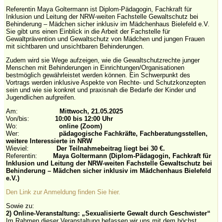
Referentin Maya Goltermann ist Diplom-Pädagogin, Fachkraft für
Inklusion und Leitung der NRW-weiten Fachstelle Gewaltschutz bei
Behinderung – Mädchen sicher inklusiv im Mädchenhaus Bielefeld e.V.
Sie gibt uns einen Einblick in die Arbeit der Fachstelle für
Gewaltprävention und Gewaltschutz von Mädchen und jungen Frauen
mit sichtbaren und unsichtbaren Behinderungen.
Zudem wird sie Wege aufzeigen, wie die Gewaltschutzrechte junger
Menschen mit Behinderungen in Einrichtungen/Organisationen
bestmöglich gewährleistet werden können. Ein Schwerpunkt des
Vortrags werden inklusive Aspekte von Rechte- und Schutzkonzepten
sein und wie sie konkret und praxisnah die Bedarfe der Kinder und
Jugendlichen aufgreifen.
Am:
Mittwoch, 21.05.2025
Von/bis:
10:00 bis 12:00 Uhr
Wo:
online (Zoom)
Wer:
pädagogische Fachkräfte, Fachberatungsstellen,
weitere Interessierte in NRW
Wieviel:
Der Teilnahmebeitrag liegt bei 30 €.
Referentin:
Maya Goltermann (Diplom-Pädagogin, Fachkraft für
Inklusion und Leitung der NRW-weiten Fachstelle Gewaltschutz bei
Behinderung – Mädchen sicher inklusiv im Mädchenhaus Bielefeld
e.V.)
Den Link zur Anmeldung finden Sie hier.
Sowie zu:
2) Online-Veranstaltung: „Sexualisierte Gewalt durch Geschwister“
Im Rahmen dieser Veranstaltung befassen wir uns mit dem höchst