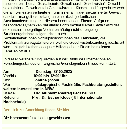
tabuisierten Thema „Sexualisierte Gewalt durch Geschwister“. Obwohl
sexualisierte Gewalt durch Geschwister im Kindes- und Jugendalter wohl
die am weitesten verbreitete Form innerfamiliärer sexualisierter Gewalt
darstellt, mangelt es bislang an einer (fach-)öffentlichen
Auseinandersetzung mit diesem bedeutenden Thema. Aufgrund
besonderer Dynamiken bei dieser Form sexualisierter Gewalt wird das
sexualisiert-übergriffige Verhalten häufig nicht offengelegt.
Studienergebnisse zeigen, dass auch
Sozialarbeiter*innen/Sozialpädagog*innen dazu tendieren, die
Problematik zu bagatellisieren, weil die Geschwisterbeziehung idealisiert
wird. Folglich bleiben adäquate Hilfeangebote für die betroffenen
Familien oft aus.
In dieser Veranstaltung werden auf der Basis des internationalen
Forschungsstandes umfangreiche Grundlagenkenntnisse vermittelt.
Am:
Dienstag, 27.05.2025
Von/bis:
10:00 bis 12:00 Uhr
Wo:
online (Zoom)
Wer:
pädagogische Fachkräfte, Fachberatungsstellen,
weitere Interessierte in NRW
Wieviel:
Der Teilnahmebeitrag liegt bei 30 €.
Referentin:
Prof. Dr. Esther Klees (IU Internationale
Hochschule)
Den Link zur Anmeldung finden Sie hier.
Die Kommentarfunktion ist geschlossen.