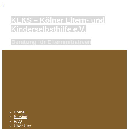
↓
KEKS – Kölner Eltern- und
Kinderselbsthilfe e.V.
Beratung für Elterninitiativen
Home
Service
FAQ
Über Uns