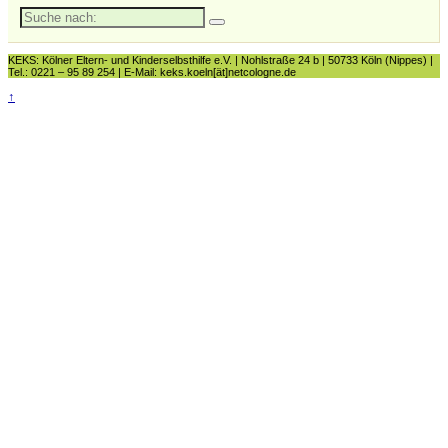
Suche
nach:
KEKS: Kölner Eltern- und Kinderselbsthilfe e.V. | Nohlstraße 24 b | 50733 Köln (Nippes) |
Tel.: 0221 – 95 89 254 | E-Mail: keks.koeln[ät]netcologne.de
↑