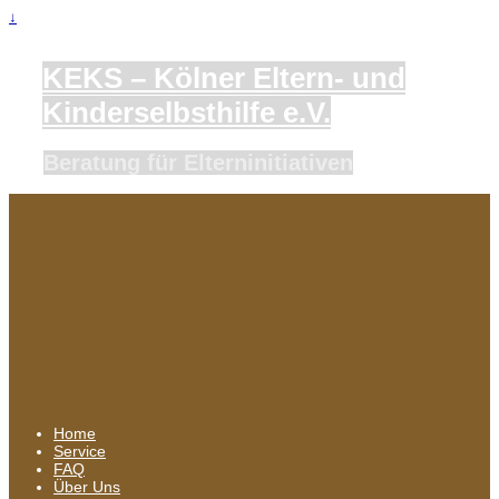
↓
KEKS – Kölner Eltern- und
Kinderselbsthilfe e.V.
Beratung für Elterninitiativen
Home
Service
FAQ
Über Uns