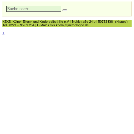
Suche
nach:
KEKS: Kölner Eltern- und Kinderselbsthilfe e.V. | Nohlstraße 24 b | 50733 Köln (Nippes) |
Tel.: 0221 – 95 89 254 | E-Mail: keks.koeln[ät]netcologne.de
↑