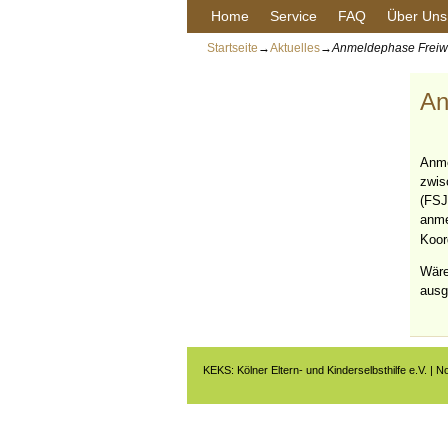
Home
Service
FAQ
Über Uns
Startseite
→
Aktuelles
→
Anmeldephase Freiwi
An
Anme
zwis
(FSJ
anme
Koor
Wäre 
ausg
KEKS: Kölner Eltern- und Kinderselbsthilfe e.V. | N