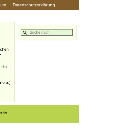
sum
Datenschutzerklärung
schen
r
 die
r o.ä.)
ne.de