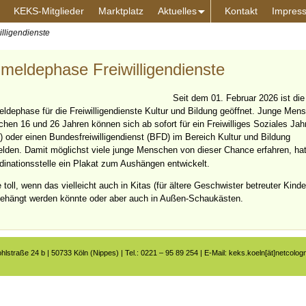
KEKS-Mitglieder
Marktplatz
Aktuelles
Kontakt
Impres
lligendienste
meldephase Freiwilligendienste
Seit dem 01. Februar 2026 ist die
ldephase für die Freiwilligendienste Kultur und Bildung geöffnet. Junge Men
chen 16 und 26 Jahren können sich ab sofort für ein Freiwilliges Soziales Jah
) oder einen Bundesfreiwilligendienst (BFD) im Bereich Kultur und Bildung
lden. Damit möglichst viele junge Menschen von dieser Chance erfahren, hat
dinationsstelle ein Plakat zum Aushängen entwickelt.
toll, wenn das vielleicht auch in Kitas (für ältere Geschwister betreuter Kinde
ehängt werden könnte oder aber auch in Außen-Schaukästen.
ohlstraße 24 b | 50733 Köln (Nippes) | Tel.: 0221 – 95 89 254 | E-Mail: keks.koeln[ät]netcolog