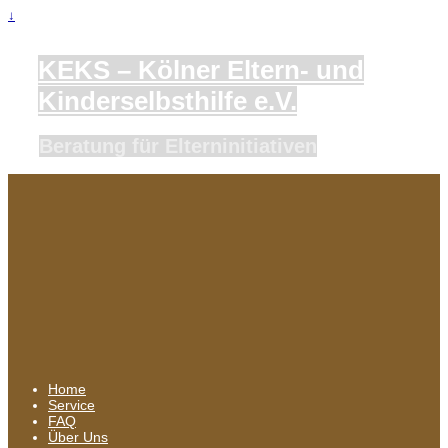
↓
KEKS – Kölner Eltern- und
Kinderselbsthilfe e.V.
Beratung für Elterninitiativen
Home
Service
FAQ
Über Uns