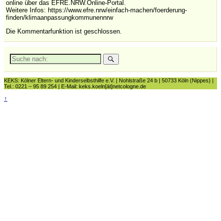
online über das EFRE.NRW.Online-Portal.
Weitere Infos: https://www.efre.nrw/einfach-machen/foerderung-
finden/klimaanpassungkommunennrw
Die Kommentarfunktion ist geschlossen.
Suche
nach:
KEKS: Kölner Eltern- und Kinderselbsthilfe e.V. | Nohlstraße 24 b | 50733 Köln (Nippes) |
Tel.: 0221 – 95 89 254 | E-Mail: keks.koeln[ät]netcologne.de
↑