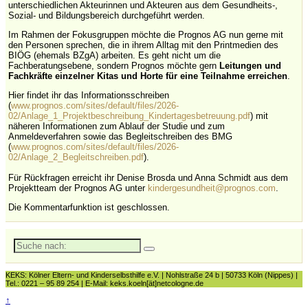
unterschiedlichen Akteurinnen und Akteuren aus dem Gesundheits-,
Sozial- und Bildungsbereich durchgeführt werden.
Im Rahmen der Fokusgruppen möchte die Prognos AG nun gerne mit
den Personen sprechen, die in ihrem Alltag mit den Printmedien des
BIÖG (ehemals BZgA) arbeiten. Es geht nicht um die
Fachberatungsebene, sondern Prognos möchte gern
Leitungen und
Fachkräfte einzelner Kitas und Horte für eine Teilnahme erreichen
.
Hier findet ihr das Informationsschreiben
(
www.prognos.com/sites/default/files/2026-
02/Anlage_1_Projektbeschreibung_Kindertagesbetreuung.pdf
) mit
näheren Informationen zum Ablauf der Studie und zum
Anmeldeverfahren sowie das Begleitschreiben des BMG
(
www.prognos.com/sites/default/files/2026-
02/Anlage_2_Begleitschreiben.pdf
).
Für Rückfragen erreicht ihr
Denise Brosda
und Anna Schmidt aus dem
Projektteam der Prognos AG unter
kindergesundheit@prognos.com
.
Die Kommentarfunktion ist geschlossen.
Suche
nach:
KEKS: Kölner Eltern- und Kinderselbsthilfe e.V. | Nohlstraße 24 b | 50733 Köln (Nippes) |
Tel.: 0221 – 95 89 254 | E-Mail: keks.koeln[ät]netcologne.de
↑