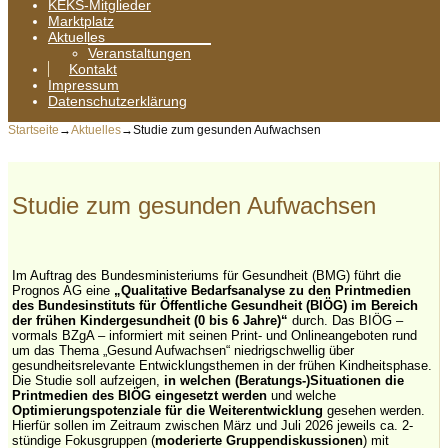
KEKS-Mitglieder
Marktplatz
Aktuelles
Veranstaltungen
Kontakt
Impressum
Datenschutzerklärung
Startseite
→
Aktuelles
→
Studie zum gesunden Aufwachsen
Studie zum gesunden Aufwachsen
Im Auftrag des Bundesministeriums für Gesundheit (BMG) führt die
Prognos AG eine
„Qualitative Bedarfsanalyse zu den Printmedien
des Bundesinstituts für Öffentliche Gesundheit (BIÖG) im Bereich
der frühen Kindergesundheit (0 bis 6 Jahre)“
durch. Das BIÖG –
vormals BZgA – informiert mit seinen Print- und Onlineangeboten rund
um das Thema „Gesund Aufwachsen“ niedrigschwellig über
gesundheitsrelevante Entwicklungsthemen in der frühen Kindheitsphase.
Die Studie soll aufzeigen,
in welchen (Beratungs-)Situationen die
Printmedien des BIÖG eingesetzt werden
und welche
Optimierungspotenziale für die Weiterentwicklung
gesehen werden.
Hierfür sollen im Zeitraum zwischen März und Juli 2026 jeweils ca. 2-
stündige Fokusgruppen (
moderierte Gruppendiskussionen
) mit