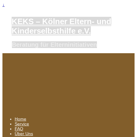
↓
KEKS – Kölner Eltern- und
Kinderselbsthilfe e.V.
Beratung für Elterninitiativen
Home
Service
FAQ
Über Uns