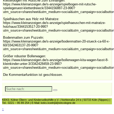
Kletterbogen mit Rutsche zum Einhängen:
https://www.kleinanzeigen.de/s-anzeige/spielbogen-mit-rutsche-
spielegeruest-kletterdreieck/3344156887-23-990?
utm_source=sharesheet&utm_medium=social&utm_campaign=socialbutto
Spielhäuschen aus Holz mit Matratze:
https://www.kleinanzeigen.de/s-anzeige/spielhaeuschen-mit-matratze-
holzhaus/3344153517-20-990?
utm_source=sharesheet&utm_medium=social&utm_campaign=socialbutto
Bodenmatten zum Puzzeln:
https://www.kleinanzeigen.de/s-anzeige/bodenmatten-20-stueck-ca-60-x-
60/3342463137-20-990?
utm_source=sharesheet&utm_medium=social&utm_campaign=socialbutto
Größer robuster Bollerwagen:
https://www.kleinanzeigen.de/s-anzeige/bollerwagen-kita-wagen-fasst-8-
kleinkinder-unter-3/3342428459-23-990?
utm_source=sharesheet&utm_medium=social&utm_campaign=socialbutto
Die Kommentarfunktion ist geschlossen.
Suche
nach:
KEKS: Kölner Eltern- und Kinderselbsthilfe e.V. | Nohlstraße 24 b | 50733 Köln (Nippes) |
Tel.: 0221 – 95 89 254 | E-Mail: keks.koeln[ät]netcologne.de
↑