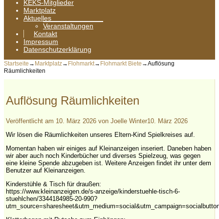
KEKS-Mitglieder
Marktplatz
Aktuelles
Veranstaltungen
Kontakt
Impressum
Datenschutzerklärung
Startseite
→
Marktplatz
→
Flohmarkt
→
Flohmarkt Biete
→
Auflösung
Räumlichkeiten
Auflösung Räumlichkeiten
Veröffentlicht am
10. März 2026
von
Joelle Winter
10. März 2026
Wir lösen die Räumlichkeiten unseres Eltern-Kind Spielkreises auf.
Momentan haben wir einiges auf Kleinanzeigen inseriert. Daneben haben
wir aber auch noch Kinderbücher und diverses Spielzeug, was gegen
eine kleine Spende abzugeben ist. Weitere Anzeigen findet ihr unter dem
Benutzer auf Kleinanzeigen.
Kinderstühle & Tisch für draußen:
https://www.kleinanzeigen.de/s-anzeige/kinderstuehle-tisch-6-
stuehlchen/3344184985-20-990?
utm_source=sharesheet&utm_medium=social&utm_campaign=socialbutto