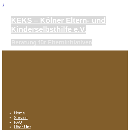
↓
KEKS – Kölner Eltern- und
Kinderselbsthilfe e.V.
Beratung für Elterninitiativen
Home
Service
FAQ
Über Uns