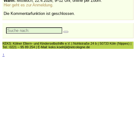
Wann:
Mittwoch, 22.4.2026, 9–12 Uhr, online per Zoom.
Hier geht es zur Anmeldung.
Die Kommentarfunktion ist geschlossen.
Suche
nach:
KEKS: Kölner Eltern- und Kinderselbsthilfe e.V. | Nohlstraße 24 b | 50733 Köln (Nippes) |
Tel.: 0221 – 95 89 254 | E-Mail: keks.koeln[ät]netcologne.de
↑