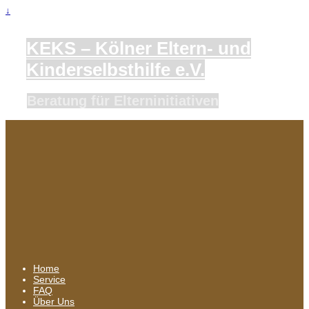
↓
KEKS – Kölner Eltern- und
Kinderselbsthilfe e.V.
Beratung für Elterninitiativen
Home
Service
FAQ
Über Uns