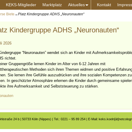
KEKS-Mitglieder
Marktplatz
Aktuelles
Kontakt
Impres
rse Biete
→
Platz Kindergruppe ADHS „Neuronauten“
atz Kindergruppe ADHS „Neuronauten“
li 2026
Kindergruppe “Neuronauten” wendet sich an Kinder mit Aufmerksamkeitsprobl
S richtet.
leiner Gruppengröße lernen Kinder im Alter von 6-12 Jahren mit
ttherapeutischen Methoden sich ihren Themen widmen und positive Erfahrun
en. Sie lernen ihre Gefühle auszudrücken und ihre sozialen Kompetenzen zu
ken. In geschützter Atmosphäre erlernen die Kinder durch gemeinsame spieler
ekte ihre Aufmerksamkeit und Selbststeuerung zu stärken.
onauten
ohlstraße 24 b | 50733 Köln (Nippes) | Tel.: 0221 – 95 89 254 | E-Mail: keks.koeln[ät]netcolog