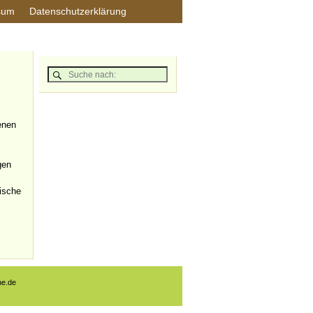
sum
Datenschutzerklärung
enen
gen
ische
ne.de