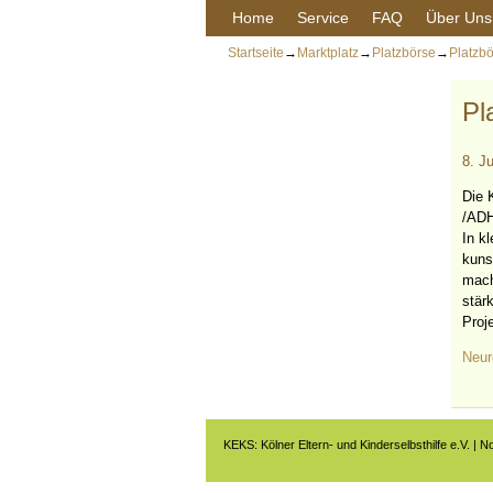
Home
Service
FAQ
Über Uns
Startseite
→
Marktplatz
→
Platzbörse
→
Platzbö
Pl
8. Ju
Die 
/ADH
In k
kuns
mach
stär
Proj
Neur
KEKS: Kölner Eltern- und Kinderselbsthilfe e.V. | N