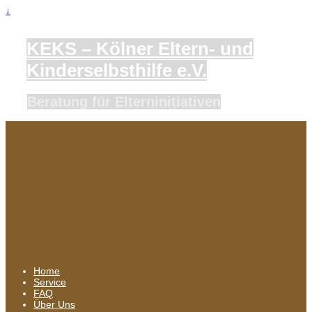
↓
KEKS – Kölner Eltern- und
Kinderselbsthilfe e.V.
Beratung für Elterninitiativen
Home
Service
FAQ
Über Uns