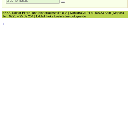
nach:
KEKS: Kölner Eltern- und Kinderselbsthilfe e.V. | Nohlstraße 24 b | 50733 Köln (Nippes) |
Tel.: 0221 – 95 89 254 | E-Mail: keks.koeln[ät]netcologne.de
↑