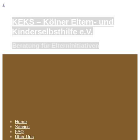
↓
KEKS – Kölner Eltern- und
Kinderselbsthilfe e.V.
Beratung für Elterninitiativen
Home
Service
FAQ
Über Uns