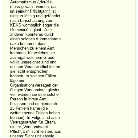
Automatismus („der/die
muss gewählt werden, das
ist sein/ihr Pflichtjahr“) ist
nicht zulässig und gefährdet
nach Einschätzung von
KEKS womöglich sogar die
Gemeinnützigkeit. Zum
anderen könnte es durch
einen solchen Automatismus
dazu kommen, dass
Menschen zu einem Amt
kommen, für welches sie
aus-egal-welchem-Grund
völlig ungeeignet sind und
dessen Verantwortlichkeiten
sie nicht entsprechen
können. In solchen Fällen
läge ein
Organisationsversagen der
übrigen Vorstandsmitglieder
vor, würden sie eine solche
Person in ihrem Amt
belassen und es hierdurch
zu Fehlern käme (die
weitreichende Folgen haben
können). In Folge sind auch
Vertragsstrafen für Eltern,
die ihr „Vorstandsamt-
Pflichtjahr“ nicht leisten, aus
unserer Sicht unzulässig.