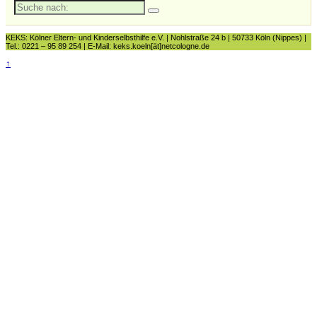
Suche
nach:
KEKS: Kölner Eltern- und Kinderselbsthilfe e.V. | Nohlstraße 24 b | 50733 Köln (Nippes) |
Tel.: 0221 – 95 89 254 | E-Mail: keks.koeln[ät]netcologne.de
↑